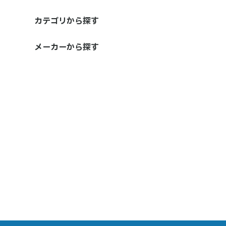
カテゴリから探す
ラインローラー
ドラグシステム
ハンドル・ハンドルノブ
オイル・グリス類
コート剤
リール部品類
ベアリング
その他
メーカーから探す
IOS FACTORY
シマノ
ダイワ
ABU / CARDINAL