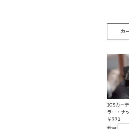
カ
IOSカー
ラー・ナ
￥770
数量