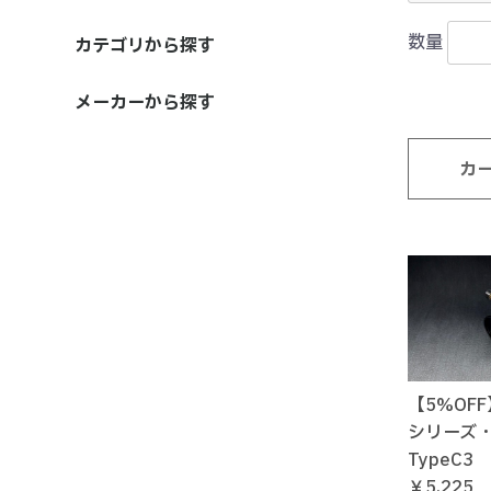
数量
カテゴリから探す
ラインローラー
ドラグシステム
ハンドル・ハンドルノブ
オイル・グリス類
コート剤
リール部品類
ベアリング
その他
メーカーから探す
IOS FACTORY
シマノ
ダイワ
ABU / CARDINAL
カ
【5%OF
シリーズ
TypeC3
￥5,225