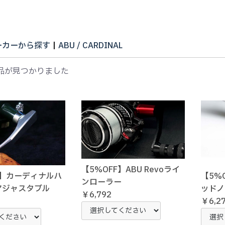
ーカーから探す
|
ABU / CARDINAL
品が見つかりました
【5%OFF】ABU Revoライ
【5%
F】カーディナルハ
ンローラー
ッドノ
アジャスタブル
￥6,792
￥6,2