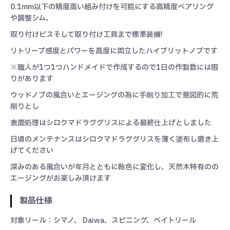
0.1mm以下の精度高い組み付けを可能にする高精度ベアリング
や調整シム、
取り付けビスそして取り付け工具まで標準装備!
リトリーブ感度とパワーを高度に両立したハイブリットノブです
※職人が1つ1つハンドメイドで作成するので1日の作製数には限
りがあります
ウッドノブの風合いとエージングの為に手削り加工で意図的に荒
削りとし
表面処理はシロクマドラググリスによる最終仕上げとしました
日頃のメンテナンスはシロクマドラググリスを薄く塗布し磨き上
げてください
深みのある風合いが年月とともに飴色に変化し、天然木特有のの
エージングがお楽しみ頂けます
製品仕様
対象リール：シマノ、 Daiwa、スピニング、ベイトリール