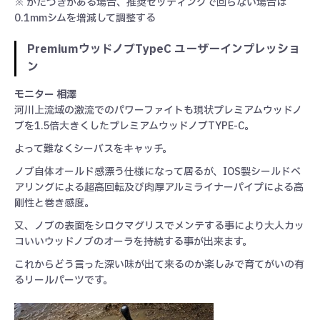
※ がたつきがある場合、推奨セッティングで回らない場合は
0.1mmシムを増減して調整する
PremiumウッドノブTypeC ユーザーインプレッショ
ン
モニター 相澤
河川上流域の激流でのパワーファイトも現状プレミアムウッドノ
ブを1.5倍大きくしたプレミアムウッドノブTYPE-C。
よって難なくシーバスをキャッチ。
ノブ自体オールド感漂う仕様になって居るが、IOS製シールドベ
アリングによる超高回転及び肉厚アルミライナーパイプによる高
剛性と巻き感度。
又、ノブの表面をシロクマグリスでメンテする事により大人カッ
コいいウッドノブのオーラを持続する事が出来ます。
これからどう言った深い味が出て来るのか楽しみで育てがいの有
るリールパーツです。