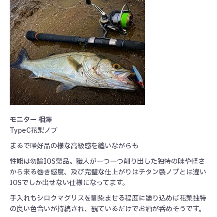
モニター 相澤
TypeC花梨ノブ
まるで嗜好品の様な高級感を纏いながらも
性能は勿論IOS製品。職人が一つ一つ削り出した独特の味や軽さ
から来る巻き感度、及び完璧な仕上がりはチタン製ノブとは違い
IOSでしか出せない仕様になってます。
手入れもシロクマグリスを馴染ませる程度に塗り込めば花梨独特
の良い色合いが持続され、観ているだけでお酒が呑めそうです。