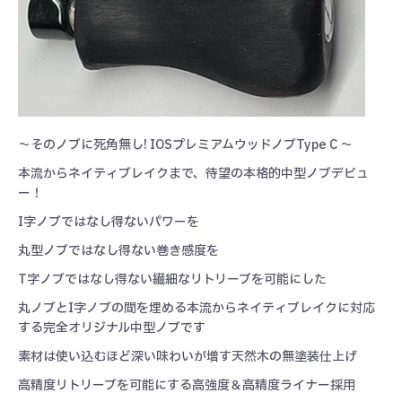
～そのノブに死角無し! IOSプレミアムウッドノブType C ～
本流からネイティブレイクまで、待望の本格的中型ノブデビュ
ー！
I字ノブではなし得ないパワーを
丸型ノブではなし得ない巻き感度を
T字ノブではなし得ない繊細なリトリーブを可能にした
丸ノブとI字ノブの間を埋める本流からネイティブレイクに対応
する完全オリジナル中型ノブです
素材は使い込むほど深い味わいが増す天然木の無塗装仕上げ
高精度リトリーブを可能にする高強度＆高精度ライナー採用