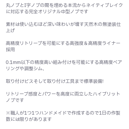
丸ノブとI字ノブの間を埋める本流からネイティブレイク
に対応する完全オリジナル中型ノブです
素材は使い込むほど深い味わいが増す天然木の無塗装仕
上げ
高精度リトリーブを可能にする高強度＆高精度ライナー
採用
0.1mm以下の精度高い組み付けを可能にする高精度ベア
リングや調整シム、
取り付けビスそして取り付け工具まで標準装備!
リトリーブ感度とパワーを高度に両立したハイブリット
ノブです
※職人が1つ1つハンドメイドで作成するので1日の作製
数には限りがあります