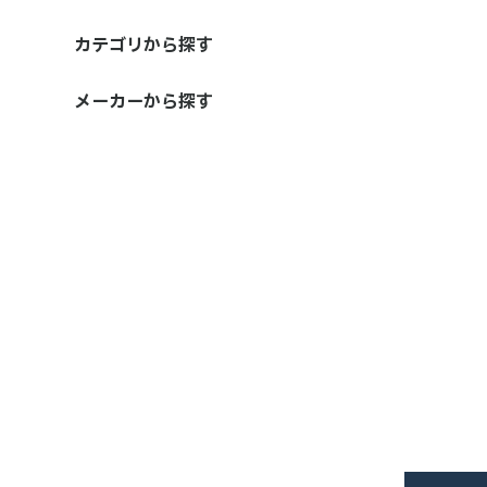
カテゴリから探す
ラインローラー
ドラグシステム
ハンドル・ハンドルノブ
オイル・グリス類
コート剤
リール部品類
ベアリング
その他
メーカーから探す
IOS FACTORY
シマノ
ダイワ
ABU / CARDINAL