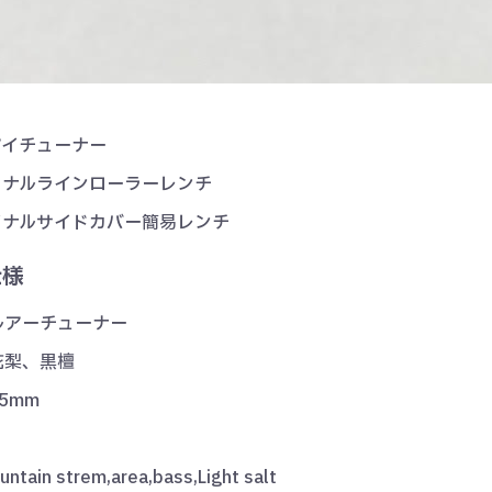
アイチューナー
ィナルラインローラーレンチ
イナルサイドカバー簡易レンチ
仕様
ルアーチューナー
花梨、黒檀
5mm
ain strem,area,bass,Light salt