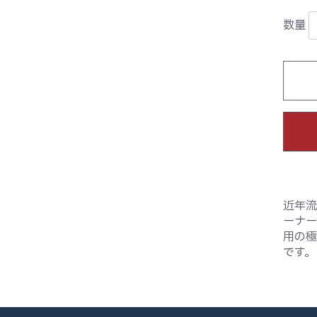
数量
近年流
ーナー
用の極
です。