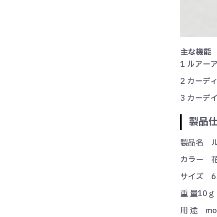
主な機能
1 ルアー
2 カーデ
3 カーデ
製品
製品名 
カラー 
サイズ 6
重 量10ｇ
用 途 mount